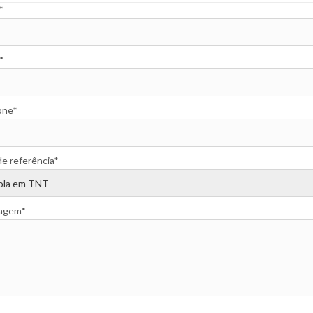
*
*
one*
de referência*
agem*