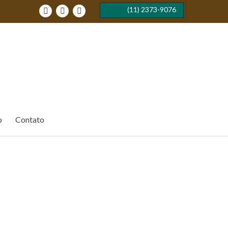
(11) 2373-9076


Orçamento por
Whatsapp
o
Contato