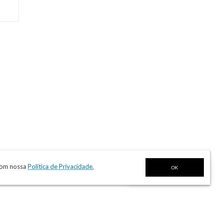
 com nossa
Política de Privacidade
.

OK
FALE CONOSCO