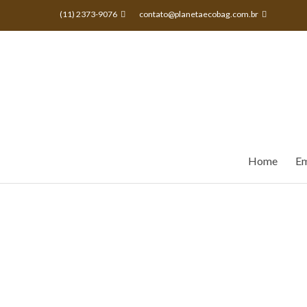
(11) 2373-9076
contato@planetaecobag.com.br

Home
Em